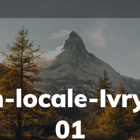
-locale-Ivr
01