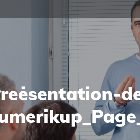
reėsentation-d
umerikup_Page