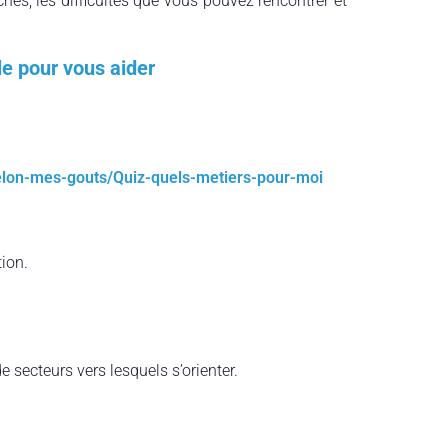
ches, les difficultés que vous pouvez rencontrer et
le pour vous aider
selon-mes-gouts/Quiz-quels-metiers-pour-moi
ion.
 secteurs vers lesquels s’orienter.