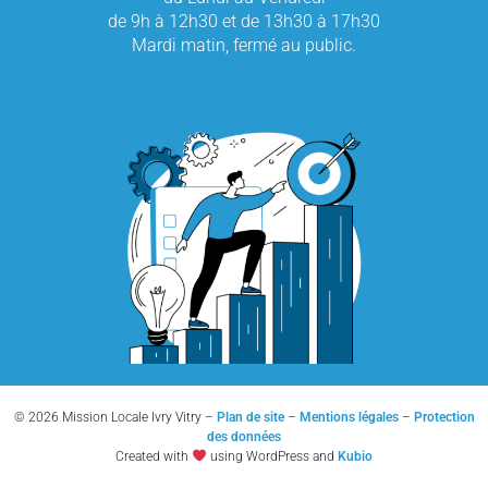
de 9h à 12h30 et de 13h30 à 17h30
Mardi matin, fermé au public.
© 2026 Mission Locale Ivry Vitry –
Plan de site
–
Mentions légales
–
Protection
des données
Created with
using WordPress and
Kubio