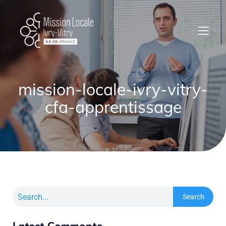
mission-locale-ivry-vitry-
cfa-apprentissage
Search
Latest Comments