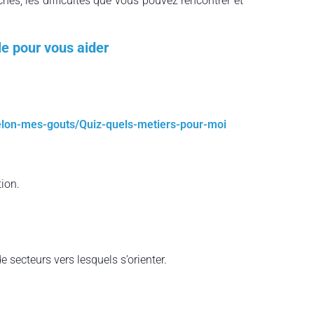
ches, les difficultés que vous pouvez rencontrer et
le pour vous aider
selon-mes-gouts/Quiz-quels-metiers-pour-moi
ion.
 secteurs vers lesquels s’orienter.