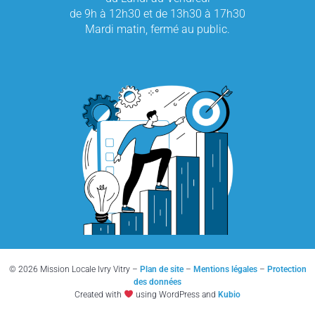
de 9h à 12h30 et de 13h30 à 17h30
Mardi matin, fermé au public.
© 2026 Mission Locale Ivry Vitry –
Plan de site
–
Mentions légales
–
Protection
des données
Created with
using WordPress and
Kubio